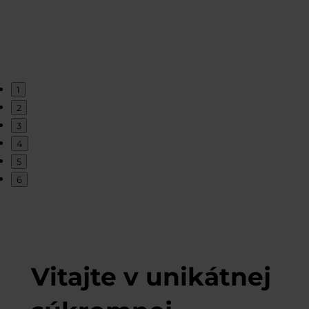
1
2
3
4
5
6
Vitajte v unikátnej