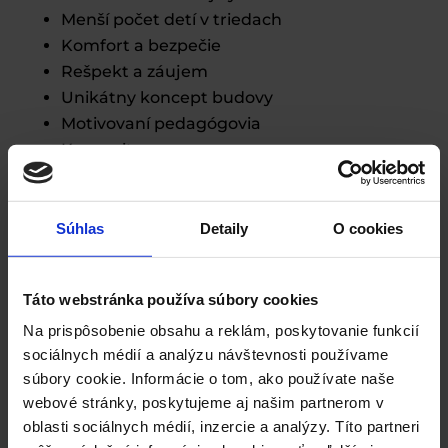
Menší počet detí v triedach
Komfort a bezpečie
Rešpekt a záujem
Unikátny koncept budovy
Motivovaní pedagógovia
Komunita
Zistiť viac
Súhlas
Detaily
O cookies
Táto webstránka používa súbory cookies
Unikátne zázemie a vybavenie
Na prispôsobenie obsahu a reklám, poskytovanie funkcií
sociálnych médií a analýzu návštevnosti používame
špičkové technické vybavenie učební aj
súbory cookie. Informácie o tom, ako používate naše
ostatných priestorov
webové stránky, poskytujeme aj našim partnerom v
jazyková učebňa
oblasti sociálnych médií, inzercie a analýzy. Títo partneri
učebňa fyziky a techniky