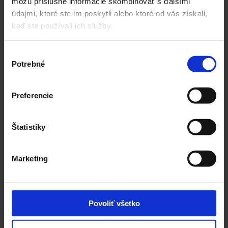
môžu príslušné informácie skombinovať s ďalšími
chemická učebňa
údajmi, ktoré ste im poskytli alebo ktoré od vás získali,
učebňa techniky a fotografie
keď ste používali ich služby.
hudobná skúšobňa
výtvarná miestnosť
Výber
šachová trieda
Potrebné
súhlasu
multišportový vonkajší areál
atletický ovál
Preferencie
workout zóna
25 m plavecký bazén
lezecké steny
Štatistiky
zdravá strava po celý deň
Marketing
Zistiť viac
Povoliť všetko