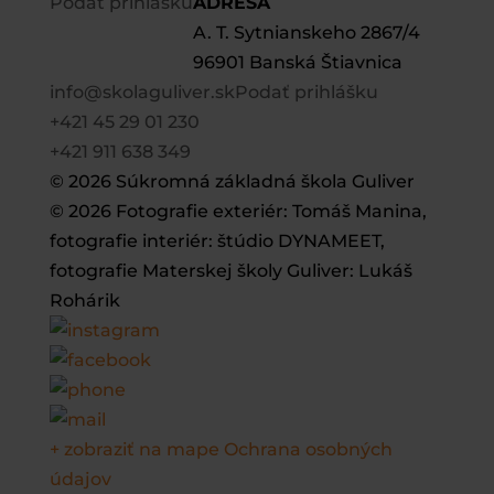
Podať prihlášku
ADRESA
A. T. Sytnianskeho 2867/4
96901 Banská Štiavnica
info@skolaguliver.sk
Podať prihlášku
+421 45 29 01 230
+421 911 638 349
© 2026 Súkromná základná škola Guliver
© 2026 Fotografie exteriér: Tomáš Manina,
fotografie interiér: štúdio DYNAMEET,
fotografie Materskej školy Guliver: Lukáš
Rohárik
+ zobraziť na mape
Ochrana osobných
údajov