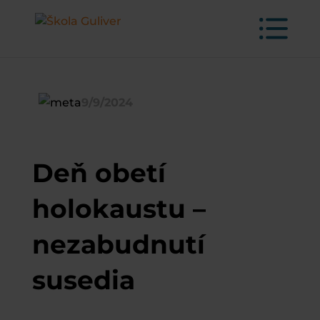
9/9/2024
Deň obetí
holokaustu –
nezabudnutí
susedia