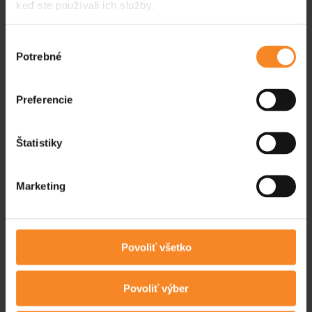
keď ste používali ich služby.
Výber
Potrebné
súhlasu
Preferencie
Štatistiky
Marketing
Povoliť všetko
Povoliť výber