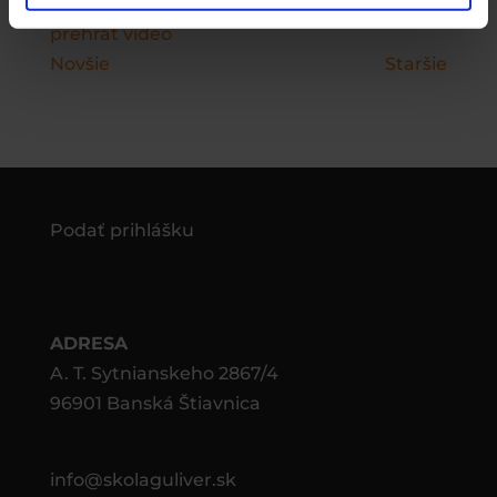
prehrať video
Novšie
Staršie
Podať prihlášku
ADRESA
A. T. Sytnianskeho 2867/4
96901 Banská Štiavnica
info@skolaguliver.sk