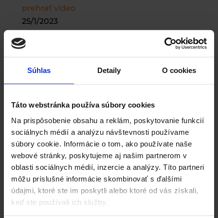
prehrať video
25/1/2023
Guliver Times
december/2022
Súhlas
Detaily
O cookies
prehrať video
6/12/2022
Táto webstránka používa súbory cookies
Guliver Times
Na prispôsobenie obsahu a reklám, poskytovanie funkcií
november/2022
sociálnych médií a analýzu návštevnosti používame
súbory cookie. Informácie o tom, ako používate naše
prehrať video
webové stránky, poskytujeme aj našim partnerom v
10/11/2022
oblasti sociálnych médií, inzercie a analýzy. Títo partneri
Guliver Times
môžu príslušné informácie skombinovať s ďalšími
údajmi, ktoré ste im poskytli alebo ktoré od vás získali,
október/2022
keď ste používali ich služby.