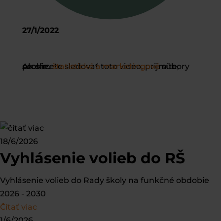
27/1/2022
Ak chcete sledovať toto video, prijmite, prosím
súbory cookie.
štatistické a marketingové
18/6/2026
Vyhlásenie volieb do RŠ
Vyhlásenie volieb do Rady školy na funkčné obdobie
2026 - 2030
Čítať viac
1/6/2026