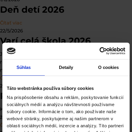
Deň detí 2026
Čítať viac
22/5/2026
Varí celá škola 2026
Jedna z najobľúbenejších školských aktivít opäť
rozvoňala celú školu. Totálny školský gastro zážitok. A
Súhlas
Detaily
O cookies
nikto neodíšiel nalačno. 👩🏻‍🍳🧑🏼‍🍳
Čítať viac
20/5/2026
Táto webstránka používa súbory cookies
Projektový deň „Včela“
Na prispôsobenie obsahu a reklám, poskytovanie funkcií
sociálnych médií a analýzu návštevnosti používame
Každoročná ukážka ročníkových projektov našich
súbory cookie. Informácie o tom, ako používate naše
žiakov. Tento rok na tému VČELA. 🐝🍯
webové stránky, poskytujeme aj našim partnerom v
Čítať viac
oblasti sociálnych médií, inzercie a analýzy. Títo partneri