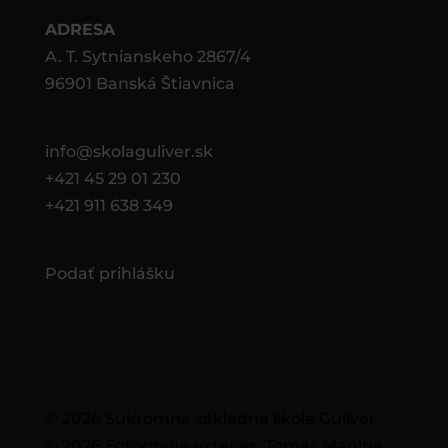
ADRESA
A. T. Sytnianskeho 2867/4
96901 Banská Štiavnica
info@skolaguliver.sk
+421 45 29 01 230
+421 911 638 349
Podať prihlášku
© 2026 Súkromná základná škola Guliver
© 2026 Fotografie exteriér: Tomáš Manina,