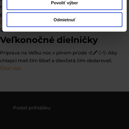
Povoliť výber
než len darovanie krvi. Videli, čo znamená pomáhať. A
presne toto si odnesú do života 🩸✨
Odmietnuť
Čítať viac
1/4/2026
Veľkonočné dielničky
Príprava na Veľkú noc v plnom prúde 🎨🖍️🥚💦 Aby
chlapci mali čím šibať a dievčatá čím obdarovať.
Čítať viac
Podať prihlášku