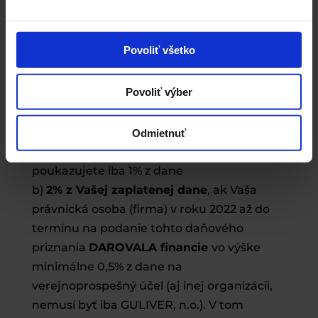
a)
1% z Vašej zaplatenej dane
, ak Vaša
právnická osoba (firma) v roku 2022 až do
Povoliť všetko
termínu na podanie tohto daňového
priznania
NEDAROVALA financie
vo výške
Povoliť výber
minimálne 0,5% z dane na
verejnoprospešný účel (aj inej organizácii,
nemusí byť iba GULIVER, n.o.). V tom
Odmietnuť
prípade vyznačíte v daňovom priznaní, že
poukazujete iba 1% z dane
b)
2% z Vašej zaplatenej dane
, ak Vaša
právnická osoba (firma) v roku 2022 až do
termínu na podanie tohto daňového
priznania
DAROVALA financie
vo výške
minimálne 0,5% z dane na
verejnoprospešný účel (aj inej organizácii,
nemusí byť iba GULIVER, n.o.). V tom