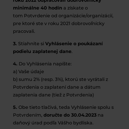
roku 2022 odpracovali dobrovoľnícky
minimálne 40 hodín
a získate o
tom Potvrdenie od organizácie/organizácií,
pre ktoré ste v roku 2021 dobrovoľnícky
pracovali.
3.
Stiahnite si
Vyhlásenie o poukázaní
podielu zaplatenej dane
.
4.
Do Vyhlásenia napíšte:
a) Vaše údaje
b) sumu 2% (resp. 3%), ktorú ste vyrátali z
Potvrdenia o zaplatení dane a dátum
zaplatenia dane (tiež z Potvrdenia)
5.
Obe tieto tlačivá, teda Vyhlásenie spolu s
Potvrdením,
doručte do 30.04.2023
na
daňový úrad podľa Vášho bydliska.