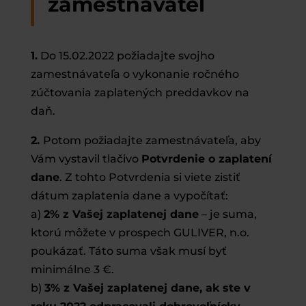
zamestnávateľ
1.
Do 15.02.2022 požiadajte svojho
zamestnávateľa o vykonanie ročného
zúčtovania zaplatených preddavkov na
daň.
2.
Potom požiadajte zamestnávateľa, aby
Vám vystavil tlačivo
Potvrdenie o zaplatení
dane
. Z tohto Potvrdenia si viete zistiť
dátum zaplatenia dane a vypočítať:
a)
2% z Vašej zaplatenej dane
– je suma,
ktorú môžete v prospech GULIVER, n.o.
poukázať. Táto suma však musí byť
minimálne 3 €.
b)
3% z Vašej zaplatenej dane, ak ste v