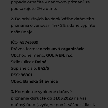
prípade označíte v daňovom priznaní, že
poukazujete 2% z dane.
2.
Do príslušných kolónok Vášho daňového
priznania o venovaní 1% / 2% z dane vyplňte
naše údaje:
IČO:
45743339
Právna forma:
nezisková organizácia
Obchodné meno:
GULIVER, n.o.
Sídlo (ulica):
Dolná
Súpisné číslo:
842/5
PSČ:
96901
Obec:
Banská Štiavnica
3.
Kompletne vyplnené daňové
priznanie
doručte do 31.03.2023
na Váš
daňový úrad (zvyčajne podľa Vášho sídla). K