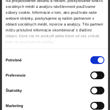
Na prispôsobenie obsahu a reklám, poskytovanie funkcií
sociálnych médií a analýzu návštevnosti používame
aj Potvrdenie o odpracovaní minimálne
súbory cookie. Informácie o tom, ako používate naše
40 hodín dobrovoľníckej činnosti!
webové stránky, poskytujeme aj našim partnerom v
oblasti sociálnych médií, inzercie a analýzy. Títo partneri
Daňové priznanie FO typ A
môžu príslušné informácie skombinovať s ďalšími
údajmi, ktoré ste im poskytli alebo ktoré od vás získali,
keď ste používali ich služby.
Daňové priznanie FO typ B
Výber
Potrebné
súhlasu
Som
právnická
Preferencie
osoba
Štatistiky
1.
Vyplňte
Daňové priznanie právnických
Marketing
osôb
. V rámci neho vypočítate aj: