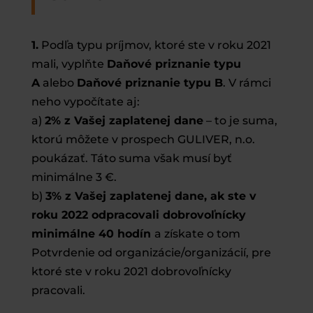
1.
Podľa typu príjmov, ktoré ste v roku 2021
mali, vyplňte
Daňové priznanie typu
A
alebo
Daňové priznanie typu B
. V rámci
neho vypočítate aj:
a)
2% z Vašej zaplatenej dane
– to je suma,
ktorú môžete v prospech GULIVER, n.o.
poukázať. Táto suma však musí byť
minimálne 3 €.
b)
3% z Vašej zaplatenej dane, ak ste v
roku 2022 odpracovali dobrovoľnícky
minimálne 40 hodín
a získate o tom
Potvrdenie od organizácie/organizácií, pre
ktoré ste v roku 2021 dobrovoľnícky
pracovali.