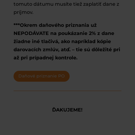
tomuto dátumu musíte tiež zaplatiť dane z
príjmov.
***Okrem daňového priznania už
NEPODÁVATE na poukázanie 2% z dane
žiadne iné tlačivá, ako napríklad kópie
darovacích zmlúv, atď. – tie sú dôležité pri
až pri prípadnej kontrole.
Daňové priznanie PO
ĎAKUJEME!