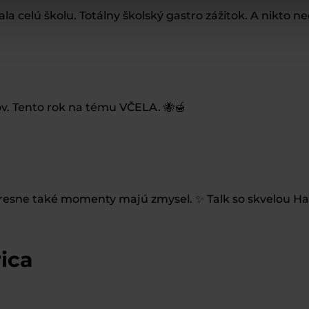
 celú školu. Totálny školský gastro zážitok. A nikto neod
v. Tento rok na tému VČELA. 🐝🍯
 Presne také momenty majú zmysel. ✨ Talk so skvelou Ha
rica