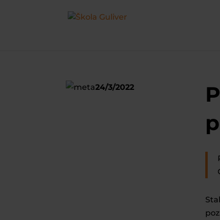
P
24/3/2022
p
Sta
poz