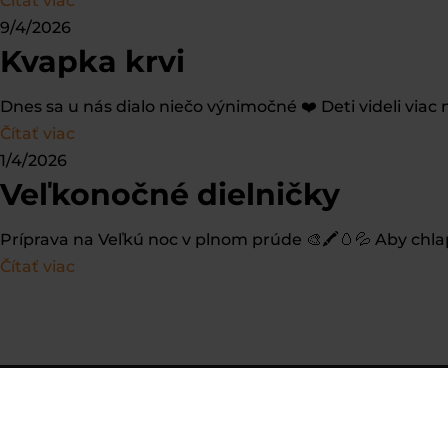
Čítať viac
9/4/2026
Kvapka krvi
Dnes sa u nás dialo niečo výnimočné ❤️ Deti videli viac
Čítať viac
1/4/2026
Veľkonočné dielničky
Príprava na Veľkú noc v plnom prúde 🎨🖍️🥚💦 Aby chla
Čítať viac
Podať prihlášku
AD