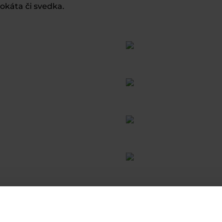
okáta či svedka.