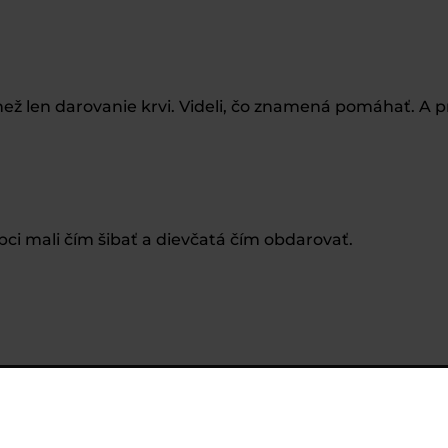
 než len darovanie krvi. Videli, čo znamená pomáhať. A p
pci mali čím šibať a dievčatá čím obdarovať.
RESA
info@skolaguliver.sk