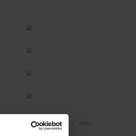
1
2
Ďalej