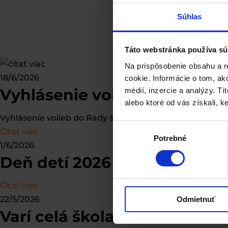
Súhlas
Táto webstránka používa sú
Na prispôsobenie obsahu a r
18/6/2026
cookie. Informácie o tom, ak
Vyhlásenie volieb do RŠ
médií, inzercie a analýzy. Tí
alebo ktoré od vás získali, ke
Vyhlásenie volieb do Rady školy na funkčné obdobie 20
Výber
Čítať viac
Potrebné
súhlasu
1/6/2026
Deň detí 2026
Čítať viac
22/5/2026
Odmietnuť
Varí celá škola 2026