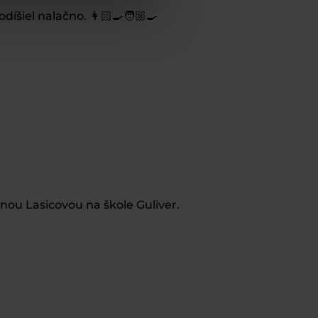
íšiel nalačno. 👩🏻‍🍳🧑🏼‍🍳
nou Lasicovou na škole Guliver.