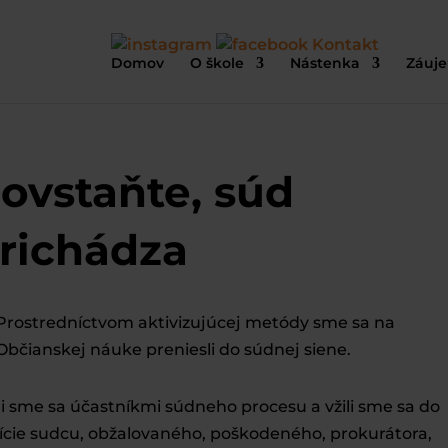
Kontakt
Domov
O škole
Nástenka
Záuje
ovstaňte, súd
richádza
Prostredníctvom aktivizujúcej metódy sme sa na
Občianskej náuke preniesli do súdnej siene.
li sme sa účastníkmi súdneho procesu a vžili sme sa do
ície sudcu, obžalovaného, poškodeného, prokurátora,