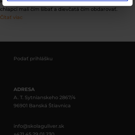
Príprava na Veľkú noc v plnom prúde 🎨🖍️🥚💦 Aby
chlapci mali čím šibať a dievčatá čím obdarovať.
Čítať viac
Podať prihlášku
ADRESA
A. T. Sytnianskeho 2867/4
96901 Banská Štiavnica
info@skolaguliver.sk
+421 45 29 01 230