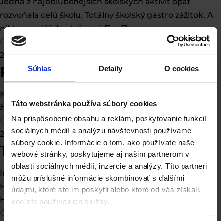
Jedna z najobľúbenejších školských aktivít opäť
rozvoňala celú školu. Totálny školský gastro zážitok. A
nikto neodíšiel nalačno. 👩🏻‍🍳🧑🏼‍🍳
Čítať viac
20/5/2026
Projektový deň „Včela“
Súhlas
Detaily
O cookies
Každoročná ukážka ročníkových projektov našich
Táto webstránka používa súbory cookies
žiakov. Tento rok na tému VČELA. 🐝🍯
Na prispôsobenie obsahu a reklám, poskytovanie funkcií
Čítať viac
sociálnych médií a analýzu návštevnosti používame
27/4/2026
súbory cookie. Informácie o tom, ako používate naše
Talk s Hanou Lasicovou
webové stránky, poskytujeme aj našim partnerom v
oblasti sociálnych médií, inzercie a analýzy. Títo partneri
Inšpirácia, humor, nadhľad… a chuť robiť veci naplno.
môžu príslušné informácie skombinovať s ďalšími
Presne také momenty majú zmysel. ✨ Talk so skvelou
údajmi, ktoré ste im poskytli alebo ktoré od vás získali,
Hanou Lasicovou na škole Guliver.
keď ste používali ich služby.
Čítať viac