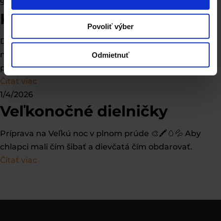
9/4/2026
Kvapka krvi
Povoliť výber
Dnes sa u nás dialo niečo výnimočné ❤️ Deti videli viac
než len darovanie krvi. Videli, čo znamená pomáhať. A
Odmietnuť
presne toto si odnesú do života 🩸✨
Čítať viac
1/4/2026
Veľkonočné dielničky
Príprava na Veľkú noc v plnom prúde 🎨🖍️🥚💦 Aby
chlapci mali čím šibať a dievčatá čím obdarovať.
Čítať viac