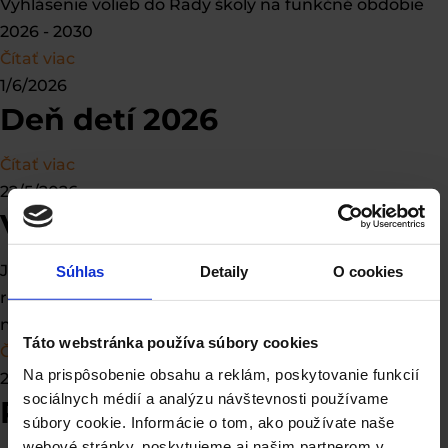
Vyhlásenie volieb do Rady školy na funkčné obdobie
2026 - 2030
Čítať viac
1/6/2026
Deň detí 2026
Čítať viac
22/5/2026
Varí celá škola 2026
Jedna z najobľúbenejších školských aktivít opäť
Súhlas
Detaily
O cookies
rozvoňala celú školu. Totálny školský gastro zážitok. A
nikto neodíšiel nalačno. 👩🏻‍🍳🧑🏼‍🍳
Táto webstránka používa súbory cookies
Čítať viac
Na prispôsobenie obsahu a reklám, poskytovanie funkcií
20/5/2026
sociálnych médií a analýzu návštevnosti používame
Projektový deň „Včela“
súbory cookie. Informácie o tom, ako používate naše
webové stránky, poskytujeme aj našim partnerom v